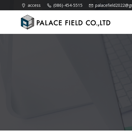
コ
access
(086)-454-5515
palacefield2022@g
ン
テ
ン
ツ
へ
ス
キ
ッ
プ