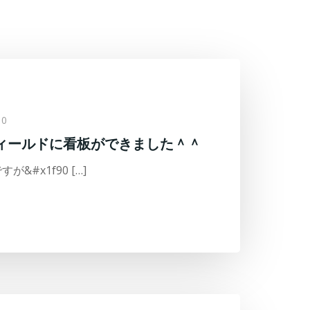
0
ィールドに看板ができました＾＾
&#x1f90 […]