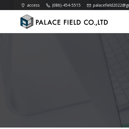
コ
access
(086)-454-5515
palacefield2022@g
ン
テ
ン
ツ
へ
ス
キ
ッ
プ